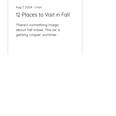
Aug 7, 2024
∙
1
min
12 Places to Visit in Fall
There’s something magic
about fall travel. The air is
getting crisper, summer
crowds dwindle down
and stunning autumn
foliage comes to...
7
0