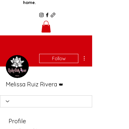
home.
More actions
Follow
Admin
Melissa Ruiz Rivera
Profile