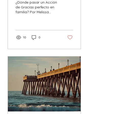
¿Dónde pasar un Acción
de Gracias perfecto en
familia? Por Melissa
Marlette traduccion de
https://www.foratravel.com/the-
journal/where-to...
10
0